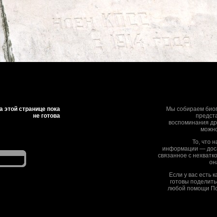
 этой странице пока
Мы собираем биог
не готова
предста
воспоминания дру
можно
То, что 
информации — дос
связанное с нехватк
он
Если у вас есть 
готовы поделить
любой помощи По