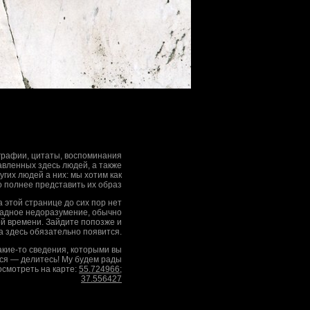
рафии, цитаты, воспоминания
вленных здесь людей, а также
гих людей а них: мы хотим как
 полнее представить их образ
на этой странице до сих пор нет
адное недоразумение, обычно
ой времени. Зайдите попозже и
а здесь обязательно появится.
какие-то сведения, которыми вы
ся — делитесь! Му будем рады
смотреть на карте:
55.724966
;
37.556427