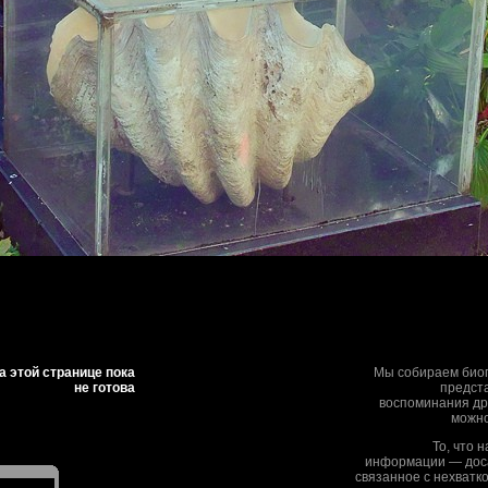
 этой странице пока
Мы собираем биог
не готова
предста
воспоминания дру
можно
То, что 
информации — дос
связанное с нехватк