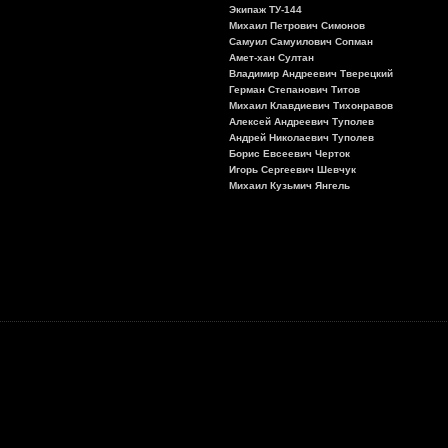
Экипаж ТУ-144
Михаил Петрович Симонов
Самуил Самуилович Сопман
Амет-хан Султан
Владимир Андреевич Тверецкий
Герман Степанович Титов
Михаил Клавдиевич Тихонравов
Алексей Андреевич Туполев
Андрей Николаевич Туполев
Борис Евсеевич Черток
Игорь Сергеевич Шевчук
Михаил Кузьмич Янгель