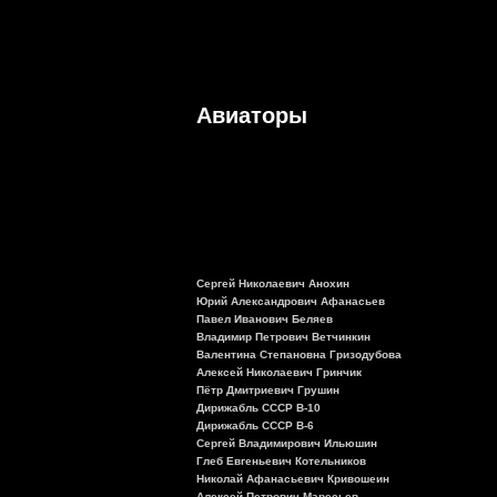
Авиаторы
Сергей Николаевич Анохин
Юрий Александрович Афанасьев
Павел Иванович Беляев
Владимир Петрович Ветчинкин
Валентина Степановна Гризодубова
Алексей Николаевич Гринчик
Пётр Дмитриевич Грушин
Дирижабль СССР В-10
Дирижабль СССР В-6
Сергей Владимирович Ильюшин
Глеб Евгеньевич Котельников
Николай Афанасьевич Кривошеин
Алексей Петрович Маресьев