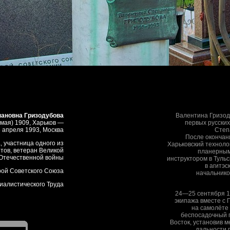
пановна Гризодубова
Валентина Гризод
 мая) 1909, Харьков —
первых русских
 апреля 1993, Москва
Степ
После окончан
 участница одного из
Харьковский техноло
тов, ветеран Великой
планерным
Отечественной войны
инструктором в Туль
в агитэс
рой Советского Союза
начальник
иалистического Труда
24—25 сентября 19
экипажа вместе с П
на самолёте
беспосадочный 
Восток, установив 
дальности п