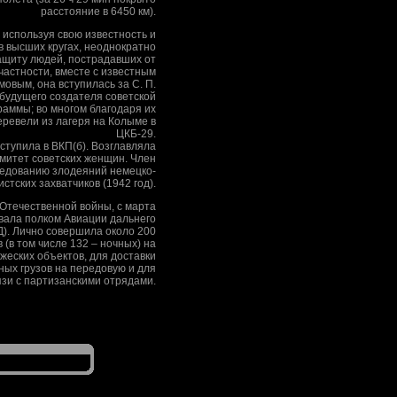
расстояние в 6450 км).
, используя свою известность и
в высших кругах, неоднократно
ащиту людей, пострадавших от
частности, вместе с известным
мовым, она вступилась за С. П.
 будущего создателя советской
раммы; во многом благодаря их
еревели из лагеря на Колыме в
ЦКБ-29.
вступила в ВКП(б). Возглавляла
митет советских женщин. Член
ледованию злодеяний немецко-
стских захватчиков (1942 год).
Отечественной войны, с марта
овала полком Авиации дальнего
Д). Лично совершила около 200
 (в том числе 132 – ночных) на
жеских объектов, для доставки
ных грузов на передовую и для
зи с партизанскими отрядами.