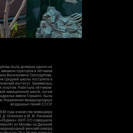
убова была дочерью одного из
 авиаконструкторов и лётчиков
ана Васильевича Гризодубова.
ия средней школы поступила в
гический институт. Занималась
 спортом. Работала лётчиком-
ской авиационной школе, затем
кадрилье имени Горького, была
ом Управления международных
воздушных линий СССР.
38 года в качестве командира
. Д. Осипенко и M. M. Расковой
 «Родина» (АНТ-37) совершила
перелёт из Москвы на Дальний
международный женский рекорд
олёта (за 26 ч 29 мин покрыто