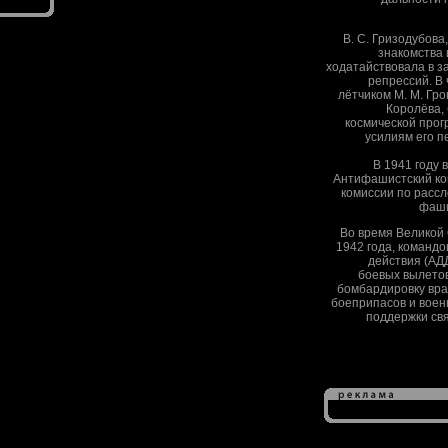
В. С. Гризодубова
знакомства 
ходатайствовала в з
репрессий. В 
лётчиком М. М. Гро
Королёва,
космической прог
усилиям его п
В 1941 году 
Антифашистский ко
комиссии по расс
фаши
Во время Великой 
1942 года, команд
действия (АД
боевых вылетов
бомбардировку вра
боеприпасов и воен
поддержки свя