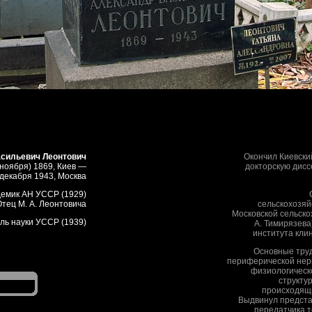
сильевич Леонтович
Окончил Киевски
 ноября) 1869, Киев —
докторскую дисс
 декабря 1943, Москва
адемик АН УССР (1929)
Отец М. А. Леонтовича
сельскохозяй
Московской сельско
ль науки УССР (1939)
А. Тимирязева
института кли
Основные труд
периферической нер
физиологическ
структу
происходящи
Выдвинул предста
передатчика т