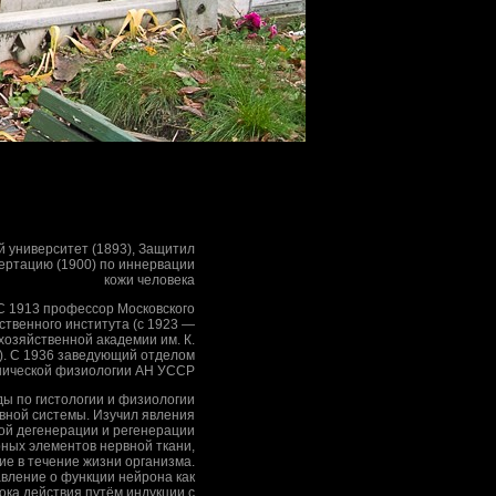
й университет (1893), Защитил
ертацию (1900) по иннервации
кожи человека
С 1913 профессор Московского
ственного института (с 1923 —
хозяйственной академии им. К.
). С 1936 заведующий отделом
нической физиологии АН УССР
ы по гистологии и физиологии
вной системы. Изучил явления
ой дегенерации и регенерации
рных элементов нервной ткани,
е в течение жизни организма.
вление о функции нейрона как
ока действия путём индукции с