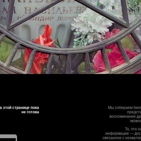
 этой странице пока
Мы собираем биог
не готова
предста
воспоминания дру
можно
То, что 
информации — дос
связанное с нехватк